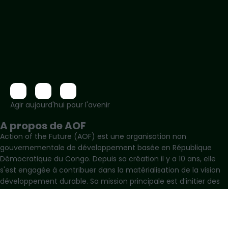
Agir aujourd'hui pour l'avenir
A propos de AOF
Action of the Future (AOF) est une organisation non
gouvernementale de développement basée en République
Démocratique du Congo. Depuis sa création il y a 10 ans, elle
s'est engagée à contribuer dans la matérialisation de la vision
développement durable. Sa mission principale est d’initier des
actions de développement durable pour un avenir où chaque
personne compte pour chacun et compte sur son
environnement.
Contacts