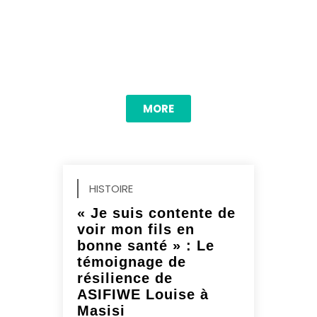
consectetur adipiscing elit.
Nunc orci nisl, tempus ut
sem a, scelerisque
MORE
HISTOIRE
« Je suis contente de
voir mon fils en
bonne santé » : Le
témoignage de
résilience de
ASIFIWE Louise à
Masisi