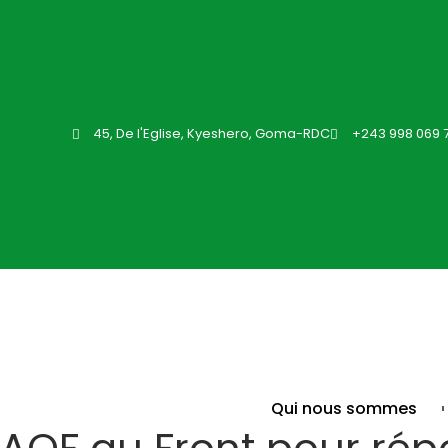
45, De l'Eglise, Kyeshero, Goma-RDC
+243 998 069 
Qui nous sommes
AOF au Front pour répo