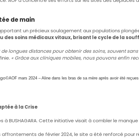
icace. AOF a concentré ses efforts sur les sites des déplacé
rtée de main
apportant un précieux soulagement aux populations plongées 
 des soins médicaux vitaux, brisant le cycle de la souf
ir de longues distances pour obtenir des soins, souvent sans
inie
. « Grâce aux cliniques mobiles, nous pouvons enfin rece
©AOF mars 2024 – Aline dans les bras de sa mère après avoir été reçues e
ptée à la Crise
és à BUSHAGARA. Cette initiative visait à combler le manque c
s affrontements de février 2024, le site a été renforcé pour