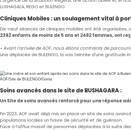
L’urgence de la situation exigeait une action ciblée et eff
LUSHAGALA, REGO et BULENGO.
Cliniques Mobiles : un soulagement vital à po
Dix-neuf séances de cliniques mobiles ont été organisées, 
2392 enfants de moins de 5 ans et 2482 femmes, ont reçu
« Avant l’arrivée de AOF, nous étions contraints de parcour
une déplacée de BULENGO, la voix teintée d’une gratitude inf
AOF/Site de BULENGO/Goma
Soins avancés dans le site de BUSHAGARA :
Un Site de soins avancés renforcé pour une réponse ada
Fin 2023, AOF avait déjà mis en place un site de soins avanc
populations locales un havre de sécurité et de guérison.
Face à l’afflux massif de personnes déplacées à la suite de