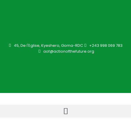
45, De l'Eglise, Kyeshero, Goma-RDC
+243 998 069 783
aof@actionofthefuture.org