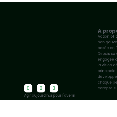
A prop
Action of 
non gouv
basée en 
Depuis sa c
engagée à 
la vision 
principale 
développe
chaque pe
compte su
Agir aujourd'hui pour l'avenir