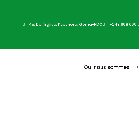
45, De l'Eglise, Kyeshero, Goma-RDC
+243 998 069 
Qui nous sommes