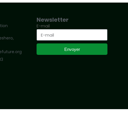
Newsletter
tion
E-mail
yeshero,
Envoyer
future.org
83