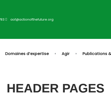
783
aof@actionofthefuture.org
Domaines d’expertise
Agir
Publications &
HEADER PAGES