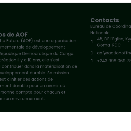
Contacts
Bureau de Coordina
Nationale
os de AOF
45, DE l'Eglise, K
the Future (AOF) est une organisation
Goma-RDC
ernementale de développement
aof@actionofthe
République Démocratique du Congo.
réation il y a 10 ans, elle s'est
+243 998 069 7
contribuer dans la matérialisation de
développement durable. Sa mission
est d’initier des actions de
ment durable pour un avenir où
rsonne compte pour chacun et
r son environnement.