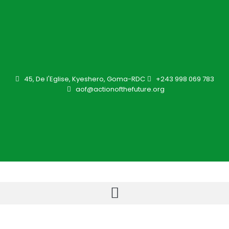
45, De l'Eglise, Kyeshero, Goma-RDC
+243 998 069 783
aof@actionofthefuture.org