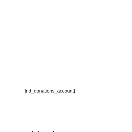
Account
[nd_donations_account]