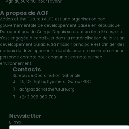
Agir aujourd'hui pour l'avenir
A propos de AOF
Action of the Future (AOF) est une organisation non
gouvernementale de développement basée en République
Démocratique du Congo. Depuis sa création il y a 10 ans, elle
s'est engagée à contribuer dans la matérialisation de la vision
développement durable. Sa mission principale est d’initier des
actions de développement durable pour un avenir où chaque
personne compte pour chacun et compte sur son
environnement.
Contacts
Bureau de Coordination Nationale
45, DE l'Eglise, Kyeshero, Goma-RDC
aof@actionofthefuture.org
+243 998 069 783
Newsletter
E-mail