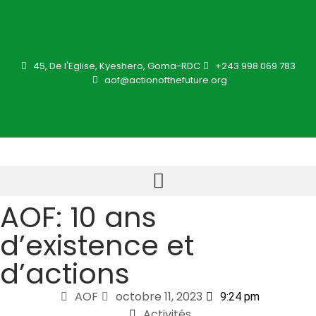
45, De l'Eglise, Kyeshero, Goma-RDC
+243 998 069 783
aof@actionofthefuture.org
AOF: 10 ans
d’existence et
d’actions
AOF
octobre 11, 2023
9:24 pm
Activités